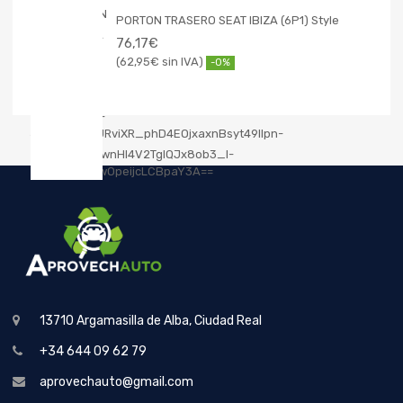
PORTON TRASERO SEAT IBIZA (6P1) Style
76,17
€
62,95
€
-0%
13710 Argamasilla de Alba, Ciudad Real
+34 644 09 62 79
aprovechauto@gmail.com