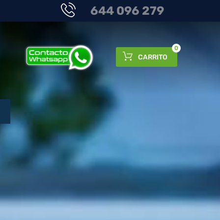
644 096 279
0
CARRITO