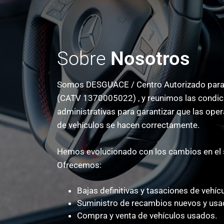
Sobre
Nosotros
Somos DESGUACE / Centro Autorizado para e
(CATV 1370005022) , y reunimos las condici
administrativas para garantizar que las op
de vehículos se hacen correctamente.
Hemos evolucionado con los cambios en el 
Ofrecemos:
Bajas definitivas y tasaciones de vehíc
Suministro de recambios nuevos y usa
Compra y venta de vehículos usados.