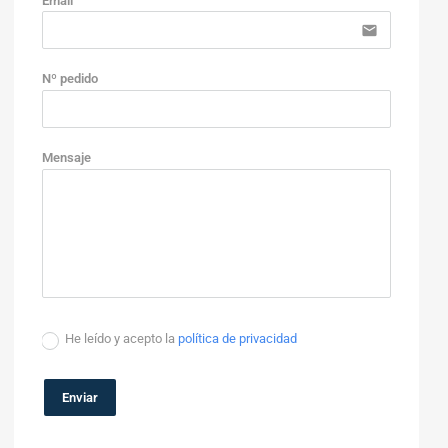
Email
email
Nº pedido
Mensaje
He leído y acepto la
política de privacidad
Enviar