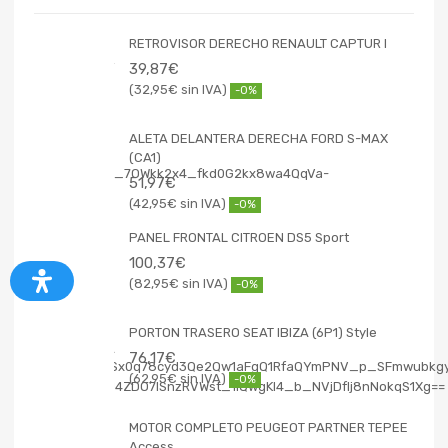
RETROVISOR DERECHO RENAULT CAPTUR I
39,87
€
32,95
€
-0%
ALETA DELANTERA DERECHA FORD S-MAX
(CA1)
51,97
€
42,95
€
-0%
PANEL FRONTAL CITROEN DS5 Sport
100,37
€
82,95
€
-0%
PORTON TRASERO SEAT IBIZA (6P1) Style
76,17
€
62,95
€
-0%
MOTOR COMPLETO PEUGEOT PARTNER TEPEE
Access