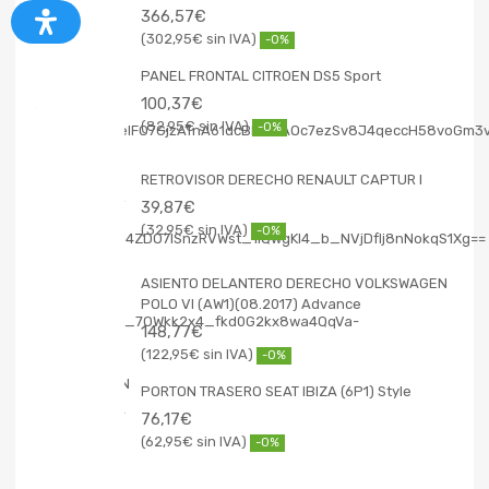
366,57
€
302,95
€
-0%
PANEL FRONTAL CITROEN DS5 Sport
100,37
€
82,95
€
-0%
RETROVISOR DERECHO RENAULT CAPTUR I
39,87
€
32,95
€
-0%
ASIENTO DELANTERO DERECHO VOLKSWAGEN
POLO VI (AW1)(08.2017) Advance
148,77
€
122,95
€
-0%
PORTON TRASERO SEAT IBIZA (6P1) Style
76,17
€
62,95
€
-0%