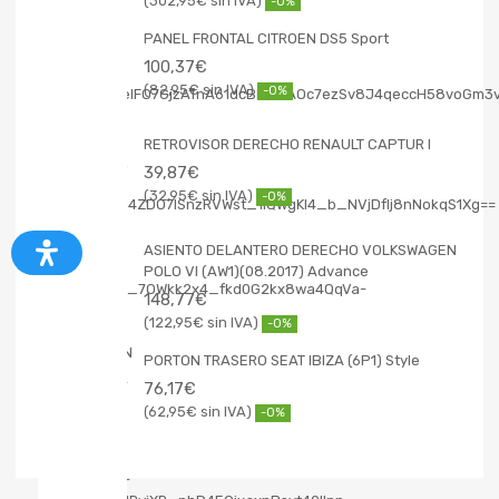
302,95
€
-0%
PANEL FRONTAL CITROEN DS5 Sport
100,37
€
82,95
€
-0%
RETROVISOR DERECHO RENAULT CAPTUR I
39,87
€
32,95
€
-0%
ASIENTO DELANTERO DERECHO VOLKSWAGEN
POLO VI (AW1)(08.2017) Advance
148,77
€
122,95
€
-0%
PORTON TRASERO SEAT IBIZA (6P1) Style
76,17
€
62,95
€
-0%