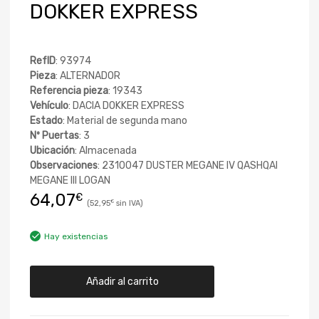
DOKKER EXPRESS
RefID
: 93974
Pieza
: ALTERNADOR
Referencia pieza
: 19343
Vehículo
: DACIA DOKKER EXPRESS
Estado
: Material de segunda mano
Nº Puertas
: 3
Ubicación
: Almacenada
Observaciones
: 2310047 DUSTER MEGANE IV QASHQAI
MEGANE III LOGAN
64,07
€
52,95
€
Hay existencias
Añadir al carrito