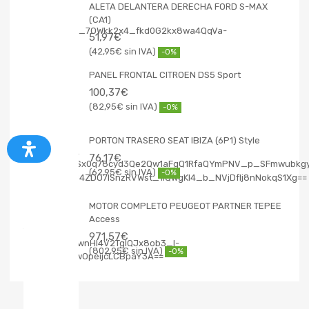
ALETA DELANTERA DERECHA FORD S-MAX
(CA1)
51,97
€
42,95
€
-0%
PANEL FRONTAL CITROEN DS5 Sport
100,37
€
82,95
€
-0%
PORTON TRASERO SEAT IBIZA (6P1) Style
76,17
€
62,95
€
-0%
MOTOR COMPLETO PEUGEOT PARTNER TEPEE
Access
971,57
€
802,95
€
-0%