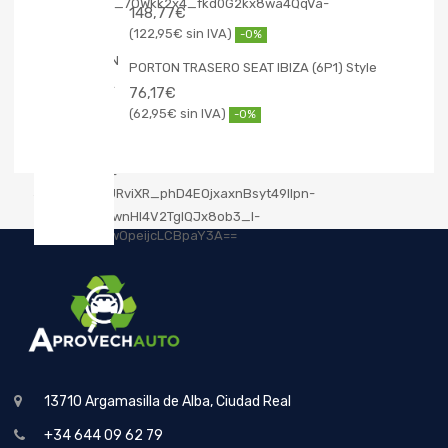
148,77
€
122,95
€
-0%
PORTON TRASERO SEAT IBIZA (6P1) Style
76,17
€
62,95
€
-0%
13710 Argamasilla de Alba, Ciudad Real
+34 644 09 62 79