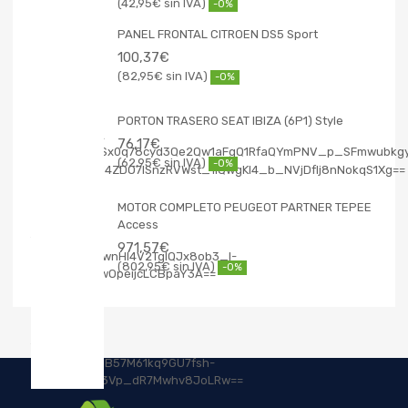
42,95
€
-0%
PANEL FRONTAL CITROEN DS5 Sport
100,37
€
82,95
€
-0%
PORTON TRASERO SEAT IBIZA (6P1) Style
76,17
€
62,95
€
-0%
MOTOR COMPLETO PEUGEOT PARTNER TEPEE
Access
971,57
€
802,95
€
-0%