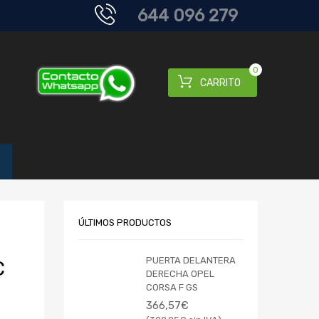
644 096 279
0
CARRITO
ÚLTIMOS PRODUCTOS
PUERTA DELANTERA
C
DERECHA OPEL
CORSA F GS
366,57
€