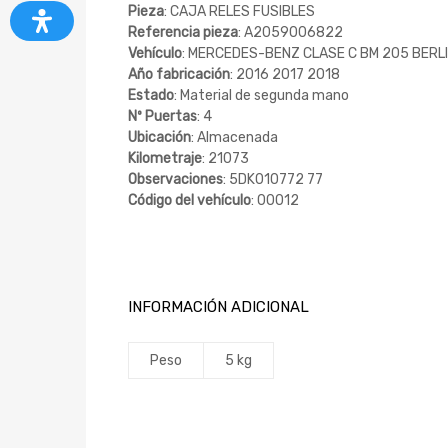
Pieza
: CAJA RELES FUSIBLES
Referencia pieza
: A2059006822
Vehículo
: MERCEDES-BENZ CLASE C BM 205 BERLIN
Año fabricación
: 2016 2017 2018
Estado
: Material de segunda mano
Nº Puertas
: 4
Ubicación
: Almacenada
Kilometraje
: 21073
Observaciones
: 5DK010772 77
Código del vehículo
: 00012
INFORMACIÓN ADICIONAL
Peso
5 kg