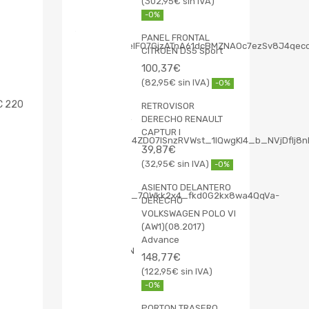
302,95
€
-0%
PANEL FRONTAL
CITROEN DS5 Sport
100,37
€
82,95
€
-0%
C 220
RETROVISOR
DERECHO RENAULT
CAPTUR I
39,87
€
32,95
€
-0%
ASIENTO DELANTERO
DERECHO
VOLKSWAGEN POLO VI
(AW1)(08.2017)
Advance
148,77
€
122,95
€
-0%
PORTON TRASERO