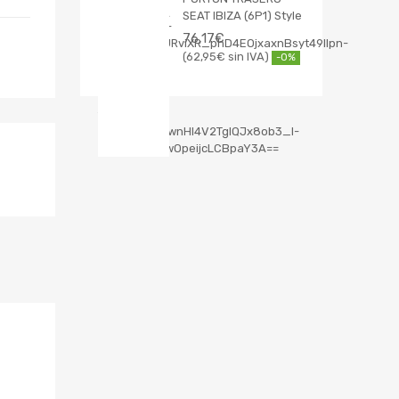
SEAT IBIZA (6P1) Style
76,17
€
62,95
€
-0%