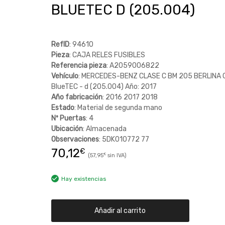
BLUETEC D (205.004)
RefID
: 94610
Pieza
: CAJA RELES FUSIBLES
Referencia pieza
: A2059006822
Vehículo
: MERCEDES-BENZ CLASE C BM 205 BERLINA 
BlueTEC - d (205.004) Año: 2017
Año fabricación
: 2016 2017 2018
Estado
: Material de segunda mano
Nº Puertas
: 4
Ubicación
: Almacenada
Observaciones
: 5DK010772 77
70,12
€
57,95
€
Hay existencias
Añadir al carrito