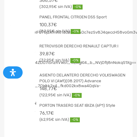
366,57
€
302,95
€
-0%
PANEL FRONTAL CITROEN DS5 Sport
100,37
€
82,95
€
-0%
RETROVISOR DERECHO RENAULT CAPTUR I
39,87
€
32,95
€
-0%
ASIENTO DELANTERO DERECHO VOLKSWAGEN
POLO VI (AW1)(08.2017) Advance
148,77
€
122,95
€
-0%
PORTON TRASERO SEAT IBIZA (6P1) Style
76,17
€
62,95
€
-0%