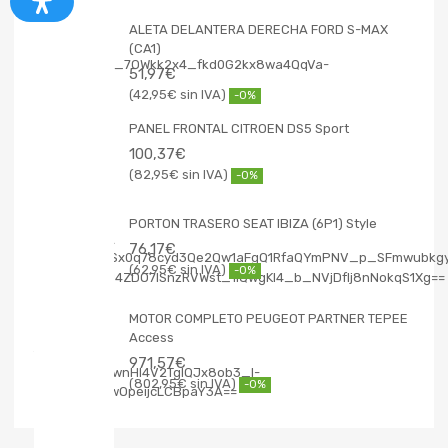
ALETA DELANTERA DERECHA FORD S-MAX
(CA1)
51,97
€
42,95
€
-0%
PANEL FRONTAL CITROEN DS5 Sport
100,37
€
82,95
€
-0%
PORTON TRASERO SEAT IBIZA (6P1) Style
76,17
€
62,95
€
-0%
MOTOR COMPLETO PEUGEOT PARTNER TEPEE
Access
971,57
€
802,95
€
-0%