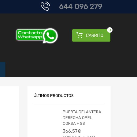
644 096 279
0
CARRITO
ÚLTIMOS PRODUCTOS
PUERTA DELANTERA
DERECHA OPEL
CORSA F GS
366,57
€