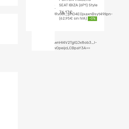
SEAT IBIZA (6P1) Style
76,17
€
62,95
€
-0%