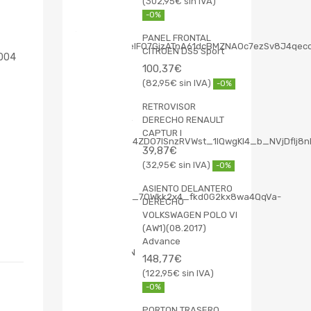
302,95
€
-0%
PANEL FRONTAL
CITROEN DS5 Sport
2004
100,37
€
82,95
€
-0%
RETROVISOR
DERECHO RENAULT
CAPTUR I
39,87
€
32,95
€
-0%
ASIENTO DELANTERO
DERECHO
VOLKSWAGEN POLO VI
(AW1)(08.2017)
Advance
148,77
€
122,95
€
-0%
PORTON TRASERO