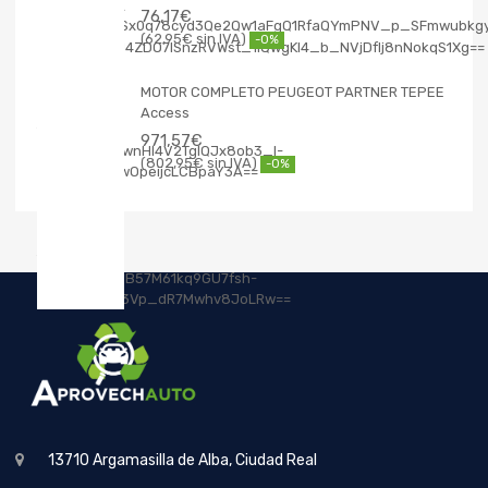
76,17
€
62,95
€
-0%
MOTOR COMPLETO PEUGEOT PARTNER TEPEE
Access
971,57
€
802,95
€
-0%
13710 Argamasilla de Alba, Ciudad Real