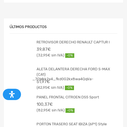
ÚLTIMOS PRODUCTOS
RETROVISOR DERECHO RENAULT CAPTUR I
39,87
€
32,95
€
-0%
ALETA DELANTERA DERECHA FORD S-MAX
(CA1)
51,97
€
42,95
€
-0%
PANEL FRONTAL CITROEN DS5 Sport
100,37
€
82,95
€
-0%
PORTON TRASERO SEAT IBIZA (6P1) Style