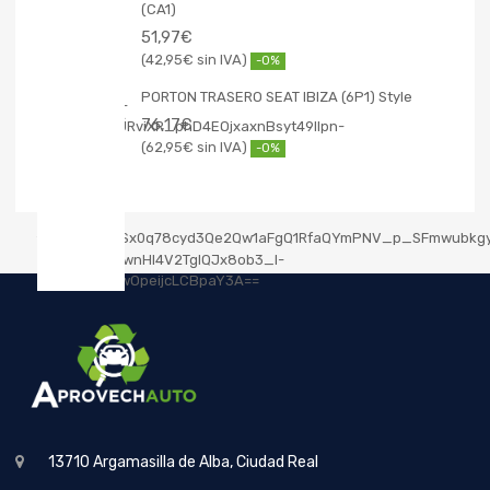
(CA1)
51,97
€
42,95
€
-0%
PORTON TRASERO SEAT IBIZA (6P1) Style
76,17
€
62,95
€
-0%
13710 Argamasilla de Alba, Ciudad Real