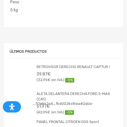
Peso
5 kg
ÚLTIMOS PRODUCTOS
RETROVISOR DERECHO RENAULT CAPTUR I
39,87
€
32,95
€
-0%
ALETA DELANTERA DERECHA FORD S-MAX
(CA1)
51,97
€
42,95
€
-0%
PANEL FRONTAL CITROEN DS5 Sport