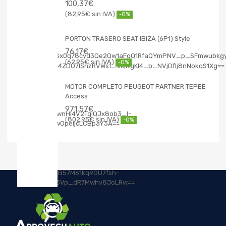
100,37
€
82,95
€
-0%
PORTON TRASERO SEAT IBIZA (6P1) Style
76,17
€
62,95
€
-0%
MOTOR COMPLETO PEUGEOT PARTNER TEPEE
Access
971,57
€
802,95
€
-0%