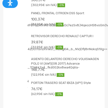
302,95
€
-0%
PANEL FRONTAL CITROEN DS5 Sport
100,37
€
82,95
€
-0%
RETROVISOR DERECHO RENAULT CAPTUR I
39,87
€
32,95
€
-0%
ASIENTO DELANTERO DERECHO VOLKSWAGEN
POLO VI (AW1)(08.2017) Advance
148,77
€
122,95
€
-0%
PORTON TRASERO SEAT IBIZA (6P1) Style
76,17
€
62,95
€
-0%