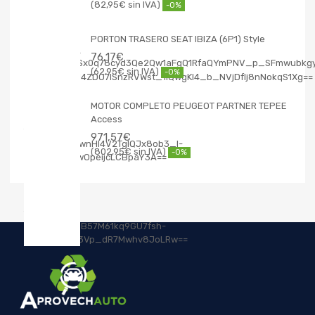
82,95
€
-0%
PORTON TRASERO SEAT IBIZA (6P1) Style
76,17
€
62,95
€
-0%
MOTOR COMPLETO PEUGEOT PARTNER TEPEE
Access
971,57
€
802,95
€
-0%