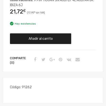
Observaciones
: 9 PIN TIGUAN 5N AUDI Q7 4L AUDI A4 8K
IBIZA 6J
21,72
€
17,95
€
Hay existencias
Añadir al carrito
COMPARTE
(0)
Código:
91262