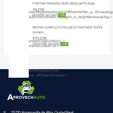
PORTON TRASERO SEAT IBIZA (6P1) Style
76,17
€
62,95
€
-0%
MOTOR COMPLETO PEUGEOT PARTNER TEPEE
Access
971,57
€
802,95
€
-0%
13710 Argamasilla de Alba, Ciudad Real