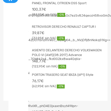
PANEL FRONTAL CITROEN DS5 Sport
100,37
€
82,95
€
-0%
RETROVISOR DERECHO RENAULT CAPTUR I
39,87
€
32,95
€
-0%
ASIENTO DELANTERO DERECHO VOLKSWAGEN
POLO VI (AW1)(08.2017) Advance
148,77
€
122,95
€
-0%
PORTON TRASERO SEAT IBIZA (6P1) Style
76,17
€
62,95
€
-0%