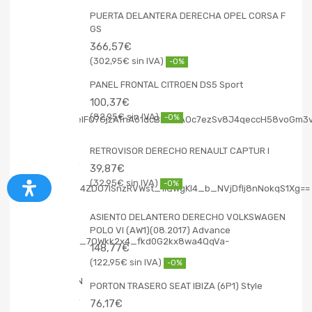
PUERTA DELANTERA DERECHA OPEL CORSA F
GS
366,57
€
302,95
€
-0%
PANEL FRONTAL CITROEN DS5 Sport
100,37
€
82,95
€
-0%
RETROVISOR DERECHO RENAULT CAPTUR I
39,87
€
32,95
€
-0%
ASIENTO DELANTERO DERECHO VOLKSWAGEN
POLO VI (AW1)(08.2017) Advance
148,77
€
122,95
€
-0%
PORTON TRASERO SEAT IBIZA (6P1) Style
76,17
€