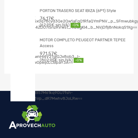
PORTON TRASERO SEAT IBIZA (6P1) Style
76,17
€
62,95
€
-0%
MOTOR COMPLETO PEUGEOT PARTNER TEPEE
Access
971,57
€
802,95
€
-0%