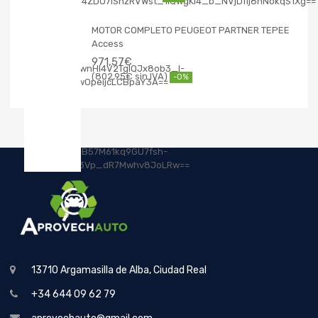
MOTOR COMPLETO PEUGEOT PARTNER TEPEE
Access
971,57
€
802,95
€
-0%
13710 Argamasilla de Alba, Ciudad Real
+34 644 09 62 79