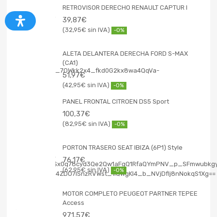
RETROVISOR DERECHO RENAULT CAPTUR I
39,87
€
32,95
€
-0%
ALETA DELANTERA DERECHA FORD S-MAX
(CA1)
51,97
€
42,95
€
-0%
PANEL FRONTAL CITROEN DS5 Sport
100,37
€
82,95
€
-0%
PORTON TRASERO SEAT IBIZA (6P1) Style
76,17
€
62,95
€
-0%
MOTOR COMPLETO PEUGEOT PARTNER TEPEE
Access
971,57
€