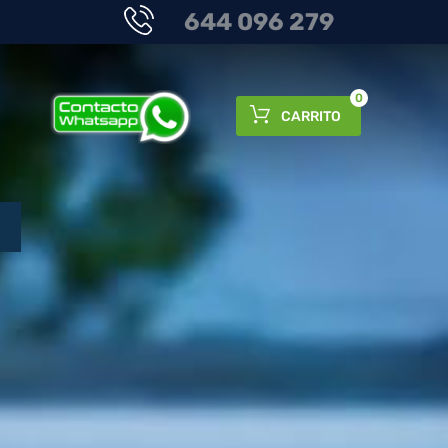
644 096 279
0
CARRITO