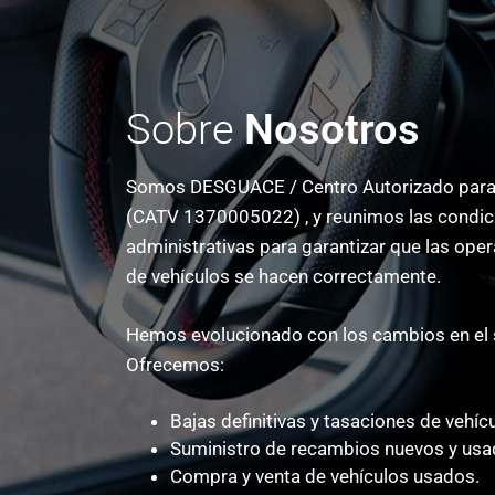
Sobre
Nosotros
Somos DESGUACE / Centro Autorizado para e
(CATV 1370005022) , y reunimos las condici
administrativas para garantizar que las op
de vehículos se hacen correctamente.
Hemos evolucionado con los cambios en el 
Ofrecemos:
Bajas definitivas y tasaciones de vehíc
Suministro de recambios nuevos y usa
Compra y venta de vehículos usados.