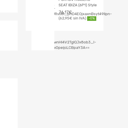
SEAT IBIZA (6P1) Style
76,17
€
62,95
€
-0%