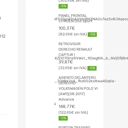
302,95
€
-0%
PANEL FRONTAL
O
CITROEN DS5 Sport
100,37
€
82,95
€
-0%
012
RETROVISOR
DERECHO RENAULT
CAPTUR I
39,87
€
32,95
€
-0%
ASIENTO DELANTERO
DERECHO
VOLKSWAGEN POLO VI
(AW1)(08.2017)
Advance
148,77
€
122,95
€
-0%
PORTON TRASERO