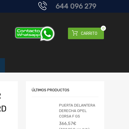
644 096 279
0
CARRITO
ÚLTIMOS PRODUCTOS
R
PUERTA DELANTERA
RD
DERECHA OPEL
CORSA F GS
366,57
€