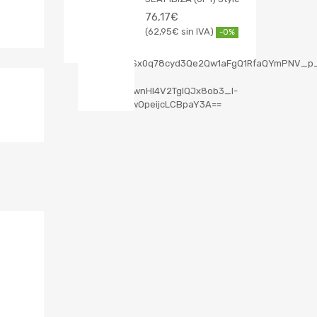
76,17
€
62,95
€
-0%