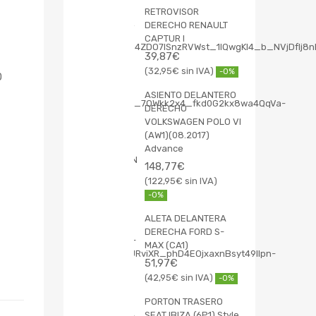
RETROVISOR
DERECHO RENAULT
CAPTUR I
39,87
€
32,95
€
-0%
O
ASIENTO DELANTERO
DERECHO
VOLKSWAGEN POLO VI
(AW1)(08.2017)
Advance
148,77
€
122,95
€
-0%
ALETA DELANTERA
DERECHA FORD S-
MAX (CA1)
51,97
€
42,95
€
-0%
PORTON TRASERO
SEAT IBIZA (6P1) Style