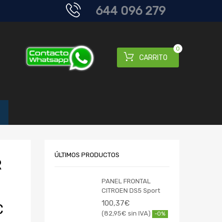
644 096 279
0
CARRITO
ÚLTIMOS PRODUCTOS
R
PANEL FRONTAL
CITROEN DS5 Sport
100,37
€
C
82,95
€
-0%