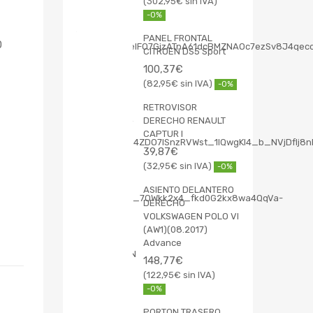
302,95
€
-0%
PANEL FRONTAL
O
CITROEN DS5 Sport
100,37
€
82,95
€
-0%
RETROVISOR
DERECHO RENAULT
CAPTUR I
39,87
€
32,95
€
-0%
ASIENTO DELANTERO
DERECHO
VOLKSWAGEN POLO VI
(AW1)(08.2017)
Advance
148,77
€
122,95
€
-0%
PORTON TRASERO