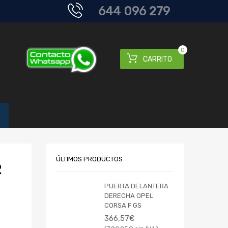
644 096 279
0
CARRITO
ÚLTIMOS PRODUCTOS
R
PUERTA DELANTERA
DERECHA OPEL
CORSA F GS
366,57
€