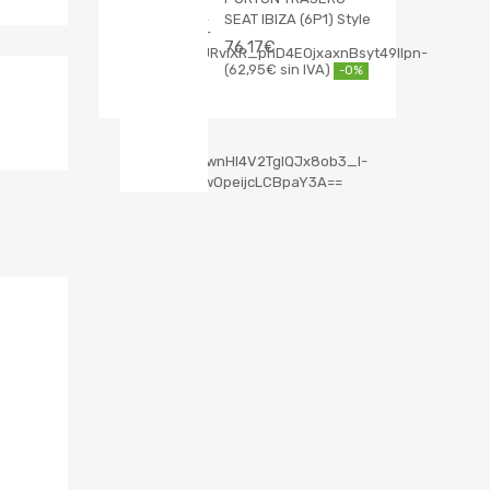
SEAT IBIZA (6P1) Style
76,17
€
62,95
€
-0%