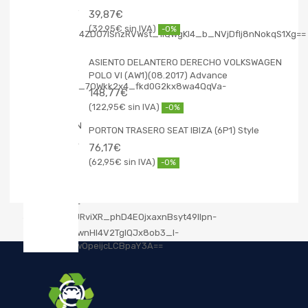
39,87
€
32,95
€
-0%
ASIENTO DELANTERO DERECHO VOLKSWAGEN
POLO VI (AW1)(08.2017) Advance
148,77
€
122,95
€
-0%
PORTON TRASERO SEAT IBIZA (6P1) Style
76,17
€
62,95
€
-0%