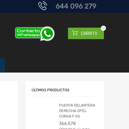
644 096 279
0
CARRITO
ÚLTIMOS PRODUCTOS
PUERTA DELANTERA
DERECHA OPEL
CORSA F GS
366,57
€