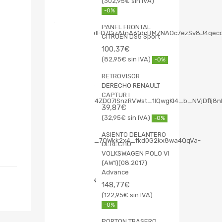
302,95
€
-0%
PANEL FRONTAL
CITROEN DS5 Sport
100,37
€
82,95
€
-0%
RETROVISOR
DERECHO RENAULT
CAPTUR I
39,87
€
32,95
€
-0%
ASIENTO DELANTERO
DERECHO
VOLKSWAGEN POLO VI
(AW1)(08.2017)
Advance
148,77
€
122,95
€
-0%
PORTON TRASERO