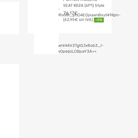
SEAT IBIZA (6P1) Style
76,17
€
62,95
€
-0%