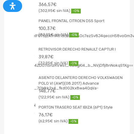
366,57
€
302,95
€
-0%
PANEL FRONTAL CITROEN DS5 Sport
100,37
€
82,95
€
-0%
RETROVISOR DERECHO RENAULT CAPTUR I
39,87
€
32,95
€
-0%
ASIENTO DELANTERO DERECHO VOLKSWAGEN
POLO VI (AW1)(08.2017) Advance
148,77
€
122,95
€
-0%
PORTON TRASERO SEAT IBIZA (6P1) Style
76,17
€
62,95
€
-0%