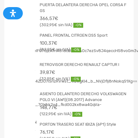
PUERTA DELANTERA DERECHA OPEL CORSA F
GS
366,57
€
302,95
€
-0%
PANEL FRONTAL CITROEN DS5 Sport
100,37
€
82,95
€
-0%
RETROVISOR DERECHO RENAULT CAPTUR I
39,87
€
32,95
€
-0%
ASIENTO DELANTERO DERECHO VOLKSWAGEN
POLO VI (AW1)(08.2017) Advance
148,77
€
122,95
€
-0%
PORTON TRASERO SEAT IBIZA (6P1) Style
76,17
€