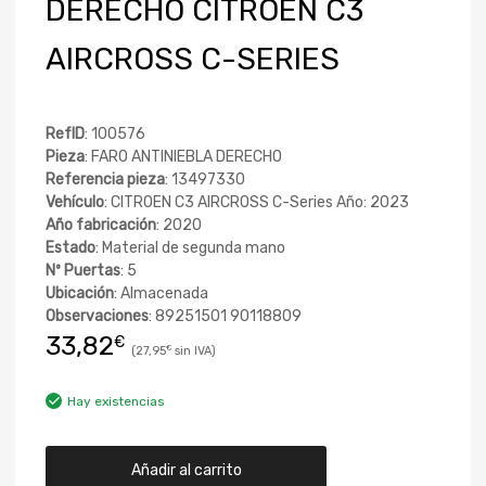
DERECHO CITROEN C3
AIRCROSS C-SERIES
RefID
: 100576
Pieza
: FARO ANTINIEBLA DERECHO
Referencia pieza
: 13497330
Vehículo
: CITROEN C3 AIRCROSS C-Series Año: 2023
Año fabricación
: 2020
Estado
: Material de segunda mano
Nº Puertas
: 5
Ubicación
: Almacenada
Observaciones
: 89251501 90118809
33,82
€
27,95
€
Hay existencias
Añadir al carrito