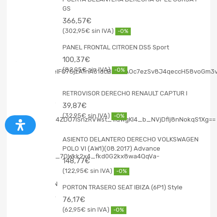
GS
366,57
€
302,95
€
-0%
PANEL FRONTAL CITROEN DS5 Sport
100,37
€
82,95
€
-0%
RETROVISOR DERECHO RENAULT CAPTUR I
39,87
€
32,95
€
-0%
ASIENTO DELANTERO DERECHO VOLKSWAGEN
POLO VI (AW1)(08.2017) Advance
148,77
€
122,95
€
-0%
PORTON TRASERO SEAT IBIZA (6P1) Style
76,17
€
62,95
€
-0%