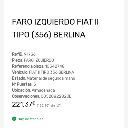
FARO IZQUIERDO FIAT II
TIPO (356) BERLINA
RefID
: 91736
Pieza
: FARO IZQUIERDO
Referencia pieza
: 10542748
Vehículo
: FIAT II TIPO 356 BERLINA
Estado
: Material de segunda mano
Nº Puertas
: 3
Ubicación
: Almacenada
Observaciones
: 00520822820E
221,37
€
182,95
€
Hay existencias