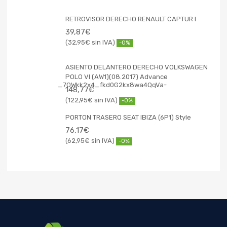
RETROVISOR DERECHO RENAULT CAPTUR I
39,87
€
32,95
€
-0%
ASIENTO DELANTERO DERECHO VOLKSWAGEN
POLO VI (AW1)(08.2017) Advance
148,77
€
122,95
€
-0%
PORTON TRASERO SEAT IBIZA (6P1) Style
76,17
€
62,95
€
-0%