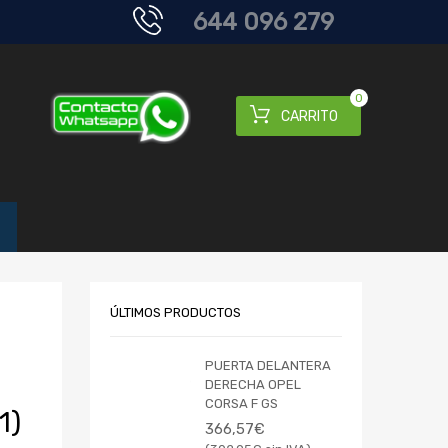
644 096 279
0
CARRITO
ÚLTIMOS PRODUCTOS
PUERTA DELANTERA
DERECHA OPEL
CORSA F GS
1)
366,57
€