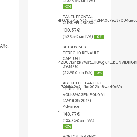
302,95
€
-0%
PANEL FRONTAL
CITROEN DS5 Sport
100,37
€
82,95
€
-0%
Año:
RETROVISOR
DERECHO RENAULT
CAPTUR I
39,87
€
32,95
€
-0%
ASIENTO DELANTERO
DERECHO
VOLKSWAGEN POLO VI
(AW1)(08.2017)
Advance
148,77
€
122,95
€
-0%
PORTON TRASERO