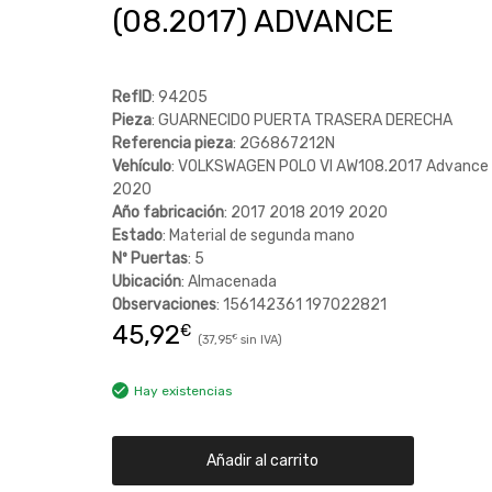
(08.2017) ADVANCE
RefID
: 94205
Pieza
: GUARNECIDO PUERTA TRASERA DERECHA
Referencia pieza
: 2G6867212N
Vehículo
: VOLKSWAGEN POLO VI AW108.2017 Advance 
2020
Año fabricación
: 2017 2018 2019 2020
Estado
: Material de segunda mano
Nº Puertas
: 5
Ubicación
: Almacenada
Observaciones
: 156142361 197022821
45,92
€
37,95
€
Hay existencias
Añadir al carrito