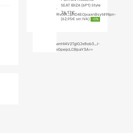
SEAT IBIZA (6P1) Style
76,17
€
62,95
€
-0%