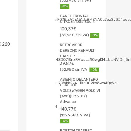
302,95
€
-0%
PANEL FRONTAL
CITROEN DS5 Sport
100,37
€
82,95
€
-0%
C 220
RETROVISOR
DERECHO RENAULT
CAPTUR I
39,87
€
32,95
€
-0%
ASIENTO DELANTERO
DERECHO
VOLKSWAGEN POLO VI
(AW1)(08.2017)
Advance
148,77
€
122,95
€
-0%
PORTON TRASERO