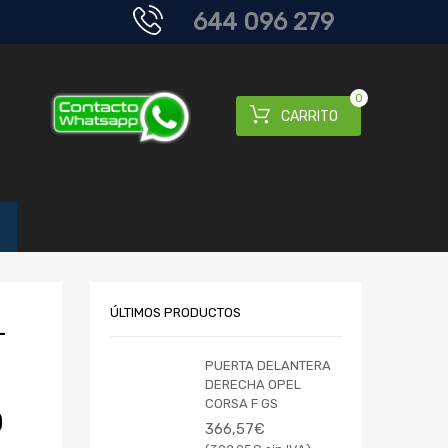
644 096 279
0
CARRITO
ÚLTIMOS PRODUCTOS
-
PUERTA DELANTERA
DERECHA OPEL
CORSA F GS
D
366,57
€