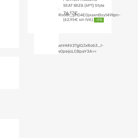
SEAT IBIZA (6P1) Style
76,17
€
62,95
€
-0%