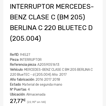
INTERRUPTOR MERCEDES-
BENZ CLASE C (BM 205)
BERLINA C 220 BLUETEC D
(205.004)
RefID
: 94527
Pieza
: INTERRUPTOR
Referencia pieza
: A2059051613
Vehículo
: MERCEDES-BENZ CLASE C BM 205 BERLINA C
220 BlueTEC - d (205.004) Año: 2017
Año fabricación
: 2016 2017 2018
Estado
: Material de segunda mano
Nº Puertas
: 4
Ubicación
: Almacenada
27,77
€
22,95
€