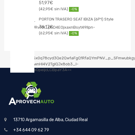
51,97
€
42,95
€
-0%
PORTON TRASERO SEAT IBIZA (6P1) Style
76,17
€
62,95
€
-0%
13710 Argamasilla de Alba, Ciudad Real
+34 644 09 62 79