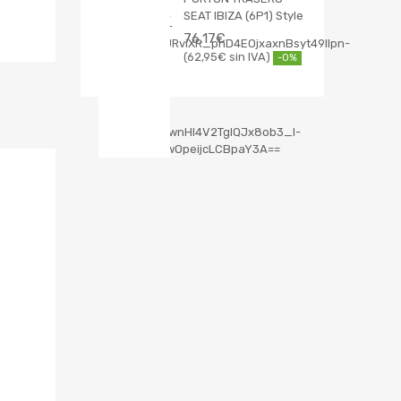
SEAT IBIZA (6P1) Style
76,17
€
62,95
€
-0%