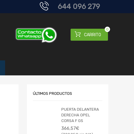
644 096 279
0
CARRITO
ÚLTIMOS PRODUCTOS
PUERTA DELANTERA
DERECHA OPEL
CORSA F GS
366,57
€