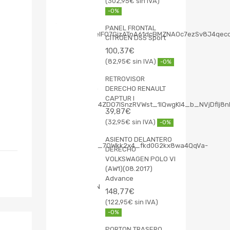
302,95
€
-0%
PANEL FRONTAL
CITROEN DS5 Sport
100,37
€
82,95
€
-0%
RETROVISOR
DERECHO RENAULT
CAPTUR I
39,87
€
32,95
€
-0%
ASIENTO DELANTERO
DERECHO
VOLKSWAGEN POLO VI
(AW1)(08.2017)
Advance
148,77
€
122,95
€
-0%
PORTON TRASERO