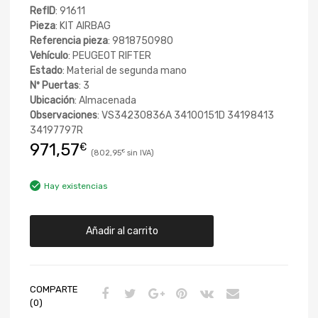
RefID
: 91611
Pieza
: KIT AIRBAG
Referencia pieza
: 9818750980
Vehículo
: PEUGEOT RIFTER
Estado
: Material de segunda mano
Nº Puertas
: 3
Ubicación
: Almacenada
Observaciones
: VS34230836A 34100151D 34198413
34197797R
971,57
€
802,95
€
Hay existencias
Añadir al carrito
COMPARTE
(0)