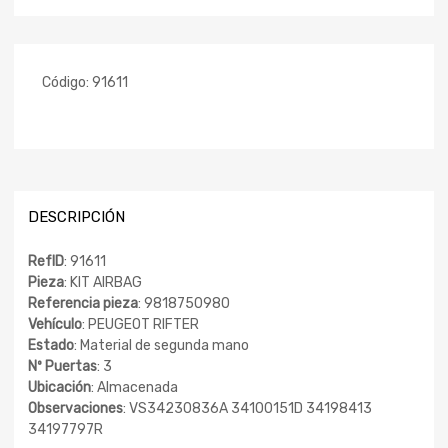
Código:
91611
DESCRIPCIÓN
RefID
: 91611
Pieza
: KIT AIRBAG
Referencia pieza
: 9818750980
Vehículo
: PEUGEOT RIFTER
Estado
: Material de segunda mano
Nº Puertas
: 3
Ubicación
: Almacenada
Observaciones
: VS34230836A 34100151D 34198413
34197797R