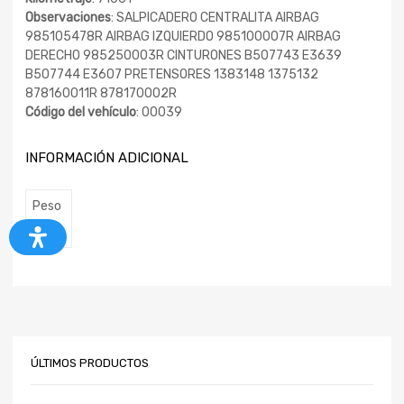
Observaciones
: SALPICADERO CENTRALITA AIRBAG
985105478R AIRBAG IZQUIERDO 985100007R AIRBAG
DERECHO 985250003R CINTURONES B507743 E3639
B507744 E3607 PRETENSORES 1383148 1375132
878160011R 878170002R
Código del vehículo
: 00039
INFORMACIÓN ADICIONAL
Peso
80 kg
ÚLTIMOS PRODUCTOS