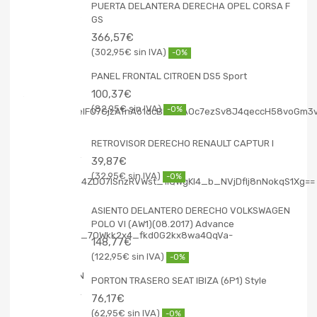
PUERTA DELANTERA DERECHA OPEL CORSA F
GS
366,57
€
302,95
€
-0%
PANEL FRONTAL CITROEN DS5 Sport
100,37
€
82,95
€
-0%
RETROVISOR DERECHO RENAULT CAPTUR I
39,87
€
32,95
€
-0%
ASIENTO DELANTERO DERECHO VOLKSWAGEN
POLO VI (AW1)(08.2017) Advance
148,77
€
122,95
€
-0%
PORTON TRASERO SEAT IBIZA (6P1) Style
76,17
€
62,95
€
-0%