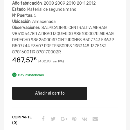
Año fabricación
: 2008 2009 2010 2011 2012
Estado
: Material de segunda mano
Nº Puertas
: 5
Ubicación
: Almacenada
Observaciones
: SALPICADERO CENTRALITA AIRBAG
985105478R AIRBAG IZQUIERDO 985100007R AIRBAG
DERECHO 985250003R CINTURONES B507743 E3639
B507744 E3607 PRETENSORES 1383148 1375132
878160011R 878170002R
487,57
€
402,95
€
Hay existencias
Añadir al carrito
COMPARTE
(0)