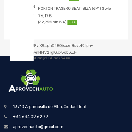
PORTON TRASERO SEAT IBIZA (6P1) Style
76,17
€
62,95
€
-0%
13710 Argamasilla de Alba, Ciudad Real
+34 644 09 62 79
aprovechauto@gmail.com