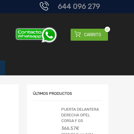
644 096 279
0
CARRITO
ÚLTIMOS PRODUCTOS
PUERTA DELANTERA
DERECHA OPEL
CORSA F GS
366,57
€