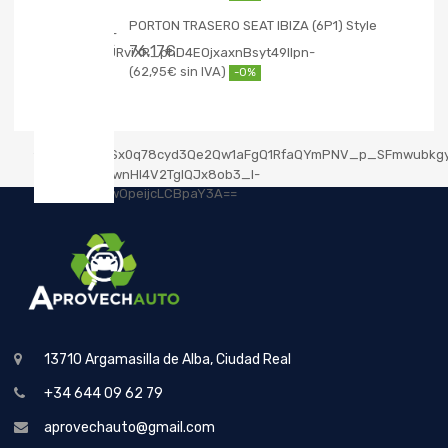
PORTON TRASERO SEAT IBIZA (6P1) Style
76,17
€
62,95
€
-0%
13710 Argamasilla de Alba, Ciudad Real
+34 644 09 62 79
aprovechauto@gmail.com