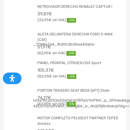
RETROVISOR DERECHO RENAULT CAPTUR I
39,87
€
32,95
€
-0%
ALETA DELANTERA DERECHA FORD S-MAX
(CA1)
51,97
€
42,95
€
-0%
PANEL FRONTAL CITROEN DS5 Sport
100,37
€
82,95
€
-0%
PORTON TRASERO SEAT IBIZA (6P1) Style
76,17
€
62,95
€
-0%
MOTOR COMPLETO PEUGEOT PARTNER TEPEE
Access