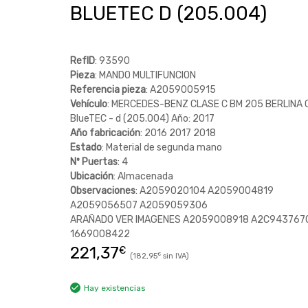
BLUETEC D (205.004)
RefID
: 93590
Pieza
: MANDO MULTIFUNCION
Referencia pieza
: A2059005915
Vehículo
: MERCEDES-BENZ CLASE C BM 205 BERLINA 
BlueTEC - d (205.004) Año: 2017
Año fabricación
: 2016 2017 2018
Estado
: Material de segunda mano
Nº Puertas
: 4
Ubicación
: Almacenada
Observaciones
: A2059020104 A2059004819
A2059056507 A2059059306
ARAÑADO VER IMAGENES A2059008918 A2C943767
1669008422
221,37
€
182,95
€
Hay existencias