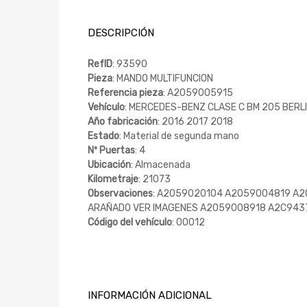
DESCRIPCIÓN
RefID
: 93590
Pieza
: MANDO MULTIFUNCION
Referencia pieza
: A2059005915
Vehículo
: MERCEDES-BENZ CLASE C BM 205 BERLIN
Año fabricación
: 2016 2017 2018
Estado
: Material de segunda mano
Nº Puertas
: 4
Ubicación
: Almacenada
Kilometraje
: 21073
Observaciones
: A2059020104 A2059004819 A
ARAÑADO VER IMAGENES A2059008918 A2C943
Código del vehículo
: 00012
INFORMACIÓN ADICIONAL