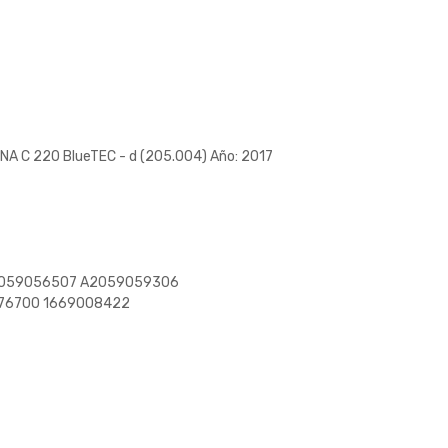
A C 220 BlueTEC - d (205.004) Año: 2017
2059056507 A2059059306
76700 1669008422