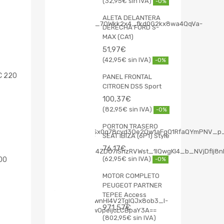
32,95
€
-0%
ALETA DELANTERA
DERECHA FORD S-
MAX (CA1)
51,97
€
42,95
€
-0%
C 220
PANEL FRONTAL
CITROEN DS5 Sport
100,37
€
82,95
€
-0%
PORTON TRASERO
SEAT IBIZA (6P1) Style
76,17
€
62,95
€
00
-0%
MOTOR COMPLETO
PEUGEOT PARTNER
TEPEE Access
971,57
€
802,95
€