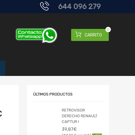
644 096 279
0
CARRITO
ÚLTIMOS PRODUCTOS
RETROVISOR
C
DERECHO RENAULT
CAPTUR I
39,87
€