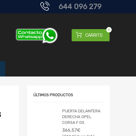
644 096 279
0
CARRITO
ÚLTIMOS PRODUCTOS
PUERTA DELANTERA
8
DERECHA OPEL
CORSA F GS
366,57
€