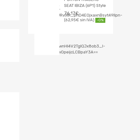
SEAT IBIZA (6P1) Style
76,17
€
62,95
€
-0%