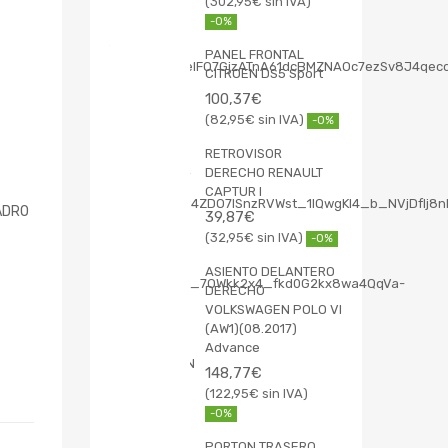
302,95
€
-0%
PANEL FRONTAL
CITROEN DS5 Sport
100,37
€
82,95
€
-0%
RETROVISOR
DERECHO RENAULT
CAPTUR I
ADRO
39,87
€
32,95
€
-0%
ASIENTO DELANTERO
DERECHO
VOLKSWAGEN POLO VI
(AW1)(08.2017)
Advance
148,77
€
122,95
€
-0%
PORTON TRASERO