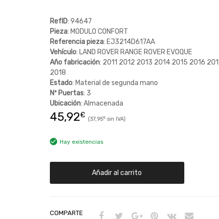
RefID
: 94647
Pieza
: MODULO CONFORT
Referencia pieza
: EJ3214D617AA
Vehículo
: LAND ROVER RANGE ROVER EVOQUE
Año fabricación
: 2011 2012 2013 2014 2015 2016 20
2018
Estado
: Material de segunda mano
Nº Puertas
: 3
Ubicación
: Almacenada
45,92
€
37,95
€
Hay existencias
Añadir al carrito
COMPARTE