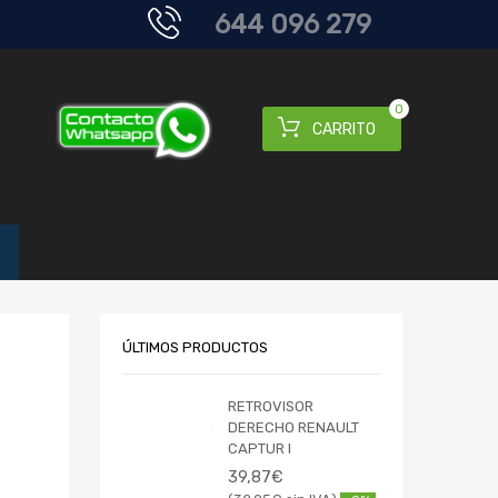
644 096 279
0
CARRITO
ÚLTIMOS PRODUCTOS
RETROVISOR
DERECHO RENAULT
CAPTUR I
39,87
€