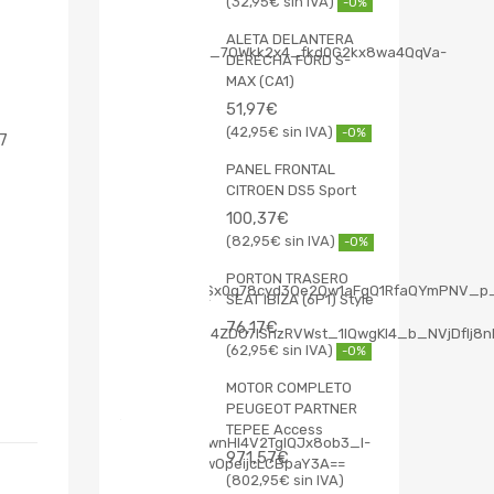
32,95
€
-0%
ALETA DELANTERA
DERECHA FORD S-
MAX (CA1)
51,97
€
42,95
€
-0%
17
PANEL FRONTAL
CITROEN DS5 Sport
100,37
€
82,95
€
-0%
PORTON TRASERO
SEAT IBIZA (6P1) Style
76,17
€
62,95
€
-0%
MOTOR COMPLETO
PEUGEOT PARTNER
TEPEE Access
971,57
€
802,95
€