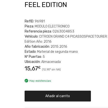
FEEL EDITION
RefID
: 96981
Pieza
: MODULO ELECTRONICO
Referencia pieza
: 0263004853
Vehículo
: CITROEN GRAND C4 PICASSOSPACETOURER 
Edition Año: 2016
Año fabricación
: 2015 2016
Estado
: Material de segunda mano
Nº Puertas
: 5
Ubicación
: Almacenada
15,67
€
12,95
€
Hay existencias
Añadir al carrito