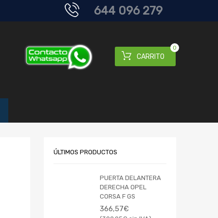
644 096 279
0
CARRITO
ÚLTIMOS PRODUCTOS
PUERTA DELANTERA
DERECHA OPEL
CORSA F GS
366,57
€