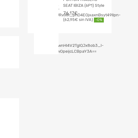
SEAT IBIZA (6P1) Style
76,17
€
62,95
€
-0%