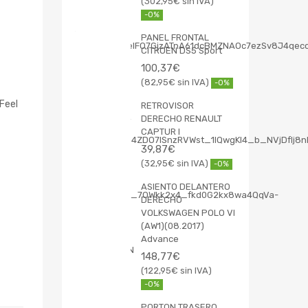
302,95
€
-0%
PANEL FRONTAL
CITROEN DS5 Sport
100,37
€
82,95
€
-0%
Feel
RETROVISOR
DERECHO RENAULT
CAPTUR I
39,87
€
32,95
€
-0%
ASIENTO DELANTERO
DERECHO
VOLKSWAGEN POLO VI
(AW1)(08.2017)
Advance
148,77
€
122,95
€
-0%
PORTON TRASERO