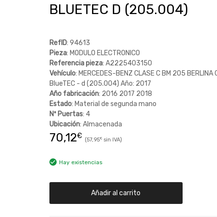
BLUETEC D (205.004)
RefID
: 94613
Pieza
: MODULO ELECTRONICO
Referencia pieza
: A2225403150
Vehículo
: MERCEDES-BENZ CLASE C BM 205 BERLINA 
BlueTEC - d (205.004) Año: 2017
Año fabricación
: 2016 2017 2018
Estado
: Material de segunda mano
Nº Puertas
: 4
Ubicación
: Almacenada
70,12
€
57,95
€
Hay existencias
Añadir al carrito