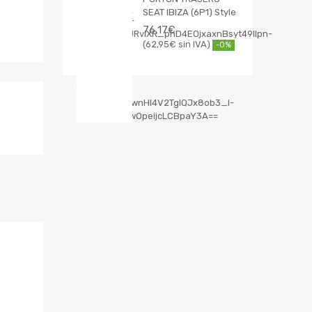
SEAT IBIZA (6P1) Style
76,17
€
62,95
€
-0%