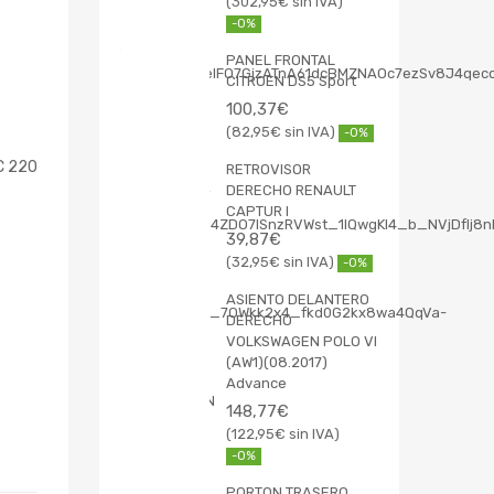
302,95
€
-0%
PANEL FRONTAL
CITROEN DS5 Sport
100,37
€
82,95
€
-0%
C 220
RETROVISOR
DERECHO RENAULT
CAPTUR I
39,87
€
32,95
€
-0%
ASIENTO DELANTERO
DERECHO
VOLKSWAGEN POLO VI
(AW1)(08.2017)
Advance
148,77
€
122,95
€
-0%
PORTON TRASERO