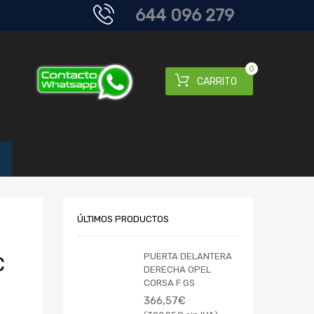
644 096 279
0
CARRITO
ÚLTIMOS PRODUCTOS
PUERTA DELANTERA
C
DERECHA OPEL
CORSA F GS
366,57
€