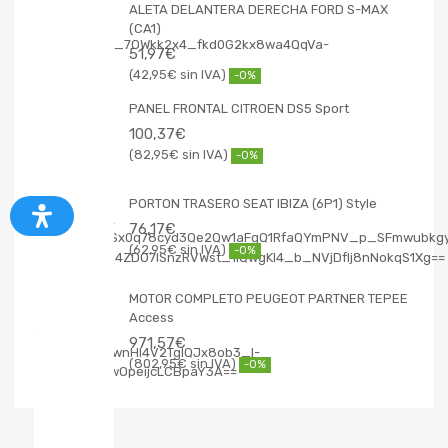
ALETA DELANTERA DERECHA FORD S-MAX
(CA1)
51,97
€
42,95
€
-0%
PANEL FRONTAL CITROEN DS5 Sport
100,37
€
82,95
€
-0%
PORTON TRASERO SEAT IBIZA (6P1) Style
76,17
€
62,95
€
-0%
MOTOR COMPLETO PEUGEOT PARTNER TEPEE
Access
971,57
€
802,95
€
-0%